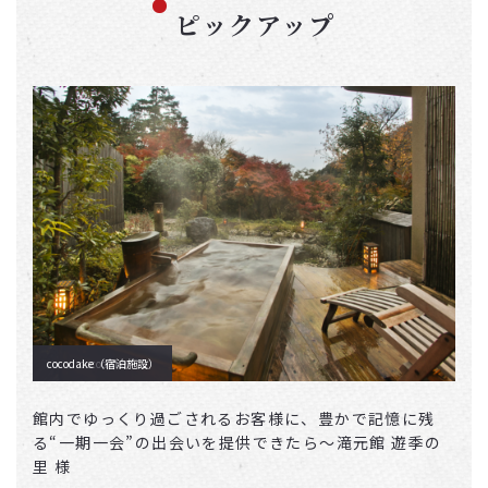
ピックアップ
cocodake（宿泊施設）
cocodake
館内でゆっくり過ごされるお客様に、豊かで記憶に残
る“一期一会”の出会いを提供できたら〜滝元館 遊季の
里 様