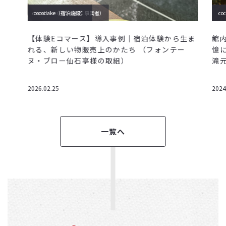
cocodake（モノづくり事業者）
cocodake（宿泊施設）
cocodake
co
【体験Eコマース】導入事例｜宿泊体験から生ま
館
れる、新しい物販売上のかたち （フォンテー
憶
ヌ・ブロー仙石亭様の取組）
滝元
2026.02.25
2024
一覧へ