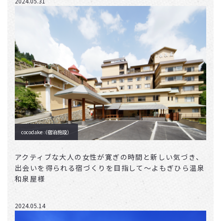
2024.05.31
cocodake（宿泊施設）
cocodake
アクティブな大人の女性が寛ぎの時間と新しい気づき、
出会いを得られる宿づくりを目指して〜よもぎひら温泉
和泉屋様
2024.05.14