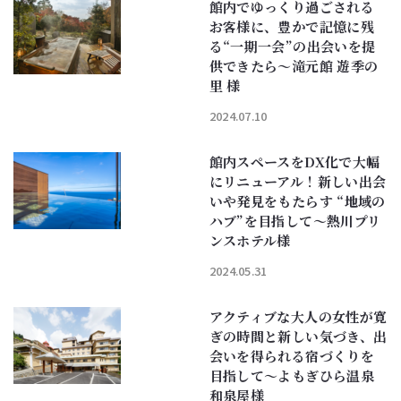
館内でゆっくり過ごされる
お客様に、豊かで記憶に残
る“一期一会”の出会いを提
供できたら〜滝元館 遊季の
里 様
2024.07.10
館内スペースをDX化で大幅
にリニューアル！新しい出会
いや発見をもたらす “地域の
ハブ”を目指して〜熱川プリ
ンスホテル様
2024.05.31
アクティブな大人の女性が寛
ぎの時間と新しい気づき、出
会いを得られる宿づくりを
目指して〜よもぎひら温泉
和泉屋様