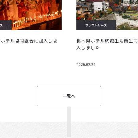
ス
プレスリリース
ニュース
館ホテル協同組合に加入しま
栃木県ホテル旅館生活衛生
入しました
2026.02.26
一覧へ