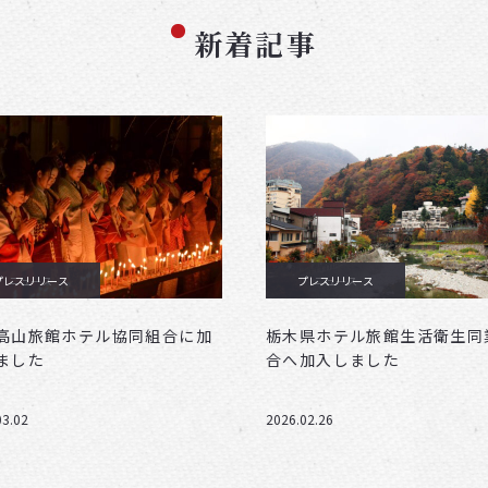
新着記事
プレスリリース
ニュース
プレスリリース
ニュース
高山旅館ホテル協同組合に加
栃木県ホテル旅館生活衛生同
ました
合へ加入しました
03.02
2026.02.26