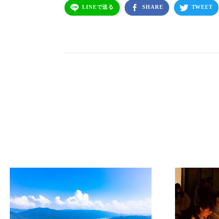
LINEで送る
SHARE
TWEET