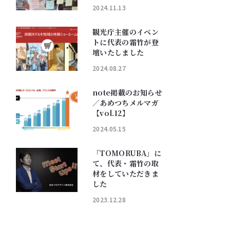
2024.11.13
観光庁主催のイベン
トに代表の霜竹が登
壇いたしました
2024.08.27
note掲載のお知らせ
／あめつちメルマガ
【vol.12】
2024.05.15
「TOMORUBA」に
て、代表・霜竹の取
材をしていただきま
した
2023.12.28