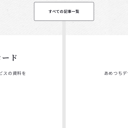
すべての記事一覧
ロード
ビスの
資料を
あめつちデ
。